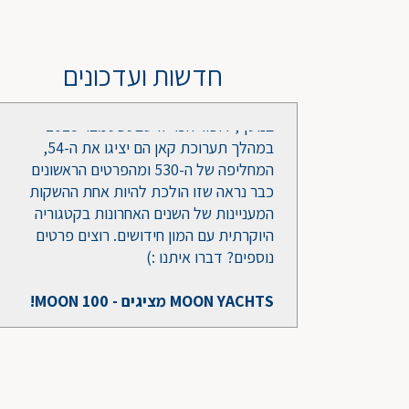
הראשונה 48 שתחליף את ה-470 המוצלחת.
ה-48 החדשה תיחשף לראשונה בתערוכת
פאלמה במאי ויערכו אירועי הפלגות נסיון
ללקוחות מעונינים. צרו איתנו קשר!
חדשות ועדכונים
בנוסף, דופור הכריזו שבספטמבר 2025
במהלך תערוכת קאן הם יציגו את ה-54,
המחליפה של ה-530 ומהפרטים הראשונים
כבר נראה שזו הולכת להיות אחת ההשקות
המעניינות של השנים האחרונות בקטגוריה
היוקרתית עם המון חידושים. רוצים פרטים
נוספים? דברו איתנו :)
MOON YACHTS מציגים - MOON 100!
אחרי ההצלחה חסרת התקדים עם דגם ה-60
רגל, יצרנית הקטמרנים היוקרתיות Moon
Yachts חושפת פרטים ראשונים על ספינת
הדגל החדשה שתהיה לא פחות מ-100 רגל!
הקטמרן החדשה תגיע בתצורה של מפרשית
וגם מנועית. הגוף הראשון זמין למכירה דרכינו