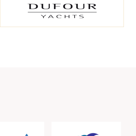
האירופאיות שנכנסו לשוק בשנים האחרונות
ובכך הייפילד מתכננת לכבוש נתחי שוק
חדשים בקרב קהל שעד היום לא חשב בכיוון
של סירות חצי קשיחות. בהמשך השנה יוצג
דגם נוסף באורך 9 מטרים אשר מכוון ישר
לתוך שוק סירות הטנדר והצ'ייס היוקרתיות
אך גם לסירות מנוע משפחתיות.
בנוסף, סדרה חדשה בשם VELOX מביאה את
הנעת הג'ט להייפילד, עם VELOX 420 ו-
VELOX560, שתי סירות באורך 4.60 מ' ו-5.6
מ' בהתאמה עם מנועי ג'ט מבית רוטקס
בהספקים של 90 כ"ס ו-230 כ"ס בהתאמה -
סירות שמכוונות הישר ללב שוק סירות הטנדר
ליאכטות גדולות!
הסירה השלישית היא ה-EJET330 החדשה -
גם היא סירת ג'ט באורך 3.30מ' אך הפעם -
מנוע חשמלי מבית ZERO JET!