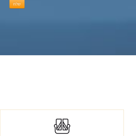
שלח
מעל עשור מטפלת בלקוחות צ'ארטר
שיודעים שהם רוצים מהצ'ארטר שלהם מעט
יותר - יותר פרימיום, יותר יחס אישי, יותר
איכות בחופשה שלהם.
צרו קשר ובואו נדבר על החופשה הבאה
שלכם!
הייפילד מציגה - ADV7, ליין חדש של
סירות קרוס-אובר ושלושה דגמי ג'ט
חדשים!
בדיסלדורף 2025 הציגה הייפילד, יצרנית
הסירות החצי קשיחות הטובות בעולם, דגם
קרוס אובר חדש בשם ADV7 שכפי ששמו
מרמז אורכו יהיה 7 מטר. לא מדובר בדגם
חדש בסדרה קיימת, אלא קונספט חדש
לחלוטין שלא קיים היום בשוק של סירה
שמשלבת בין היתרונות והייחוד של סירה חצי
קשיחה עם מבנה של סירות המנוע