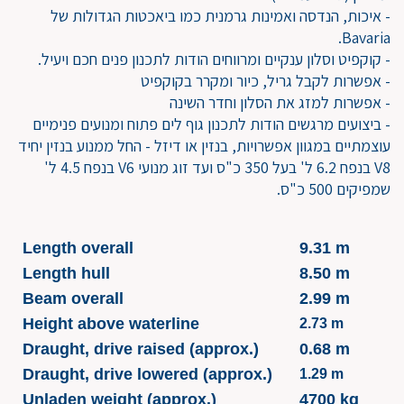
- איכות, הנדסה ואמינות גרמנית כמו ביאכטות הגדולות של
Bavaria.
- קוקפיט וסלון ענקיים ומרווחים הודות לתכנון פנים חכם ויעיל.
- אפשרות לקבל גריל, כיור ומקרר בקוקפיט
- אפשרות למזג את הסלון וחדר השינה
- ביצועים מרגשים הודות לתכנון גוף לים פתוח ומנועים פנימיים
עוצמתיים במגוון אפשרויות, בנזין או דיזל - החל ממנוע בנזין יחיד
V8 בנפח 6.2 ל' בעל 350 כ"ס ועד זוג מנועי V6 בנפח 4.5 ל'
שמפיקים 500 כ"ס.
Length overall
9.31 m
Length hull
8.50 m
Beam overall
2.99 m
Height above waterline
2.73 m
Draught, drive raised (approx.)
0.68 m
Draught, drive lowered (approx.)
1.29 m
Unladen weight (approx.)
4700 kg