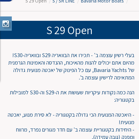
S 29 Open
S / SR LINE
Bavaria Motor Boats
S 29 Open
בעלי רשיון עוצמה ב' - תכירו את הבוואריה S29 ובוואריה-S30!
מהיום אתם יכולים להנות מהאיכות, ההנדסה והאמינות הגרמנית
של Bavaria Yachts, עם כל הפינוק של יאכטה מנועית גדולה
המתאימה לרישיון עוצמה ב'.
הנה כמה נקודות עיקריות שעושות את ה-S29 וה-S30 למובילות
בקטגוריה:
- היאכטה המנועית הכי גדולה בקטגוריה - לא סירת מנוע, יאכטה
מנועית!
- היחידות בקטגוריית עוצמה ב' עם חדר מגורים נפרד, מרווח
ומפנק (גובה עמידה).