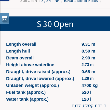
S 30 Open
S / SR LINE
Bavaria Motor Boats
S 30 Open
Length overall
9.31 m
Length hull
8.50 m
Beam overall
2.99 m
Height above waterline
2.73 m
Draught, drive raised (approx.)
0.68 m
Draught, drive lowered (approx.)
1.29 m
Unladen weight (approx.)
4700 kg
Fuel tank (approx.)
520 l
Water tank (approx.)
120 l
הורדת קטלוג הדגם