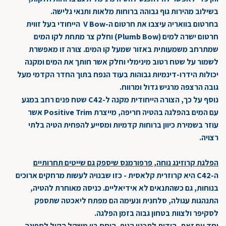
בשילוב מהירות גוף גבוהה ברוחות מלאות ותנאי גלישה.
בחרטום בוואריה עיצבו את חרטום ה-V Bow הייחודי בעל זווית
חרטום ישרה למים (Plumb Bow) וחלק צר מתחת לקו המים
שמתרחב משמעותית באזור שמעל קו המים. צורה זו מאפשרת
לשמור על שטח רטוב מינימלי וחלק אשר חותך את המים ומקנה
יכולות הידרו-דינמיות גבוהות בעוד הנפח בתוך החדר הקדמי מעל
גובה הרצפה מרגיש גדול ומרווח.
נוסף על כך, הצורה הייחודית מקנה ל-C42 שטח פנים רחב במגע
עם המים בהפלגה בהטיה חריפה, מייצרת Positive Trim אשר
עוזר בשמירת כיוון ברוחות קדמיות ומסייע להפחית הטיה בלתי
רצויה.
הפלגת קרוזינג נוחה, פרפורמנס שיספק גם שייטים תחרותיים
ה-C42 היא קרוזרית קלאסית - כזו שבנויה לעשות מרחקים ארוכים
בנוחות, גם כשהתנאים לא אידיאליים. כניסה מאוחרת להטיה,
התנהגות עגולה, סלחנית ונעימה הם מפתח ליאכטה שתספק
לסקיפר ולצוות בטחון גבוה בזמן הפלגה.
יחד עם זאת, הודות לתכנון הגוף, היחס בין משקל הקיל לספינה