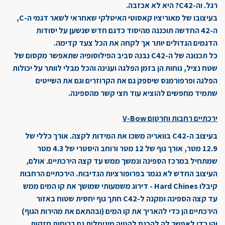
רגל. וה-C42? היא לא אכזבה.
בעיצובו של מאוריציו קאסוטי האיטלקי שאחראי לשאר דגמי ה-C,
ה-42 החדשה תוכננה מהיסוד כדגם חדש שנשען על יסודות
הדגמים הגדולים יותר אך לקחה את הכל צעד קדימה.
כל תכנונה של ה-C42 נבנה סביב הפילוסופיה שתאפשר מקסום של
שטח נציל, נוחות הן בזמן הפלגה ועגינה והכל מבלי לוותר על יכולות
הפלגה ופרפורמנס שיספק גם את הקרוזרים וגם את השייטים
שתמיד מחפשים להוציא עוד חצי קשר מהספינה.
ירכתיים רחבות וחרטום V-Bow
בעיצוב ה-C42 בוואריה משכו את המידות לקצה. אורך כללי של
12.9 מטר, אורך גוף של 12 מטר ורוחב היסטרי של 4.3 מטר
שמתחיל במרכז הספינה ונמשך ממש עד קצה הירכתיים. אולם,
העיצוב החדש לא נגמר בפרופורציות הנדיבות. הירכתיים הרחבות
קיבלו Hard Chines - דירוג משמעותי שמושך את קו המים ממש
עד קצה הספינה ומקנה ל-C42 חתך גוף יחסית שטוח באזור
הירכתיים הן כדי להאריך את קו המים (ובהתאם את מהירות הגוף)
והן כדי לאפשר לה להכנס להטיה מינימלית גם ברוחות חזקות,