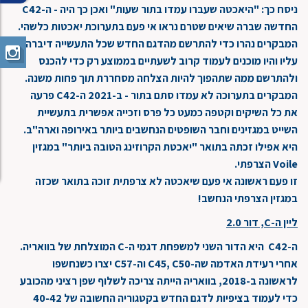
ניסח כך: "היאכטה שעברו עמדו בתור שעות" ואכן כך היה - ה-C42
החדשה שברה שיאים שטרם נראו אי פעם בתערוכת יאכטות כלשהי.
המבקרים נהרו כדי להתרשם מהדגם החדש שכל התעשייה דיברה
עליו והיו מוכנים לעמוד קרוב לשעתיים בממוצע רק כדי להכנס
ולהתרשם ממה שתהפוך להיות הצלחה מסחררת תוך פחות משנה.
המבקרים בתערוכה לא עמדו סתם בתור - ב-2021 ה-C42 פרעה
את כל השיקים וקטפה כמעט כל פרס וזכייה אפשרית בתעשיית
השייט במגזינים וחבר השופטים הנחשבים ביותר באירופה וארה"ב.
היא אפילו זכתה בתואר "יאכטת הקרוזינג הטובה ביותר" במגזין
Voile הצרפתי.
זו פעם ראשונה אי פעם שיאכטה לא צרפתית זוכה בתואר שכזה
במגזין הצרפתי הנחשב!
ליין ה-C, דור 2.0
ה-C42 היא הדור השני למשפחת דגמי ה-C המוצלחת של בוואריה.
אחרי רעידת האדמה שה-C45, C50 וה-C57 יצרו כשנחשפו
לראשונה ב-2018, בוואריה הייתה צריכה לשלוף שפן רציני מהכובע
כדי לעמוד בציפיות לדגם החדש בקטגוריה החשובה של 40-42