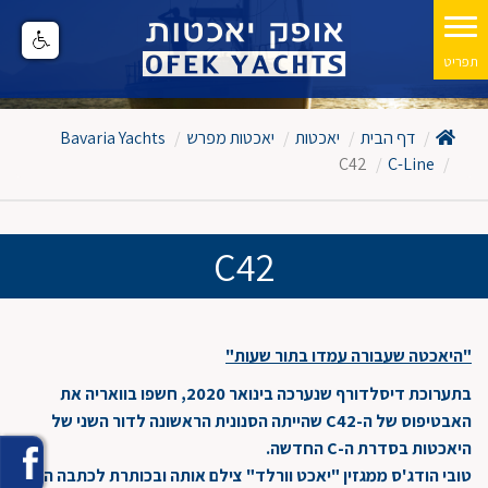
דף הבית
יאכטות
יאכטות מפרש
Bavaria Yachts
C42
C-Line
C42
"היאכטה שעבורה עמדו בתור שעות"
בתערוכת דיסלדורף שנערכה בינואר 2020, חשפו בוואריה את
האבטיפוס של ה-C42 שהייתה הסנונית הראשונה לדור השני של
היאכטות בסדרת ה-C החדשה.
טובי הודג'ס ממגזין "יאכט וורלד" צילם אותה ובכותרת לכתבה הוא