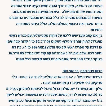
העומד על כ-27%, מיקום מדף ההגה ממש בקצה ירכתי הספינה
ושטח המפרש המרשים שלה - היא מתאפיינת בפרפורמנס גבוה
במיוחד ובמבחנים שנערכו לה כלל הבוחנים מהמגזינים הנחשבים
ביותר שיבחו את ביצועי ההפלגה שלה, כולל ביחס למתחרות
הישירות.
בין אם אתם מעדיפים ללכת על נוחות מקסימלית עם מפרש ראשי
מתגלגל לתורן והחלוץ סלף-טאקינג (סה"כ 82 מ"ר שטח מפרשים)
או ללכת על מפרש ראשי קלאסי וחלוץ גנואה (99 מ"ר), כח לא
יחסר לכם. שלבו את הריג שבחרתם עם קוד זירו בגודל 85 מ"ר או
ג'ניקר בגודל 150 מ"ר ואתם מוכנים לטוס קדימה בכל מפנה.
תכנון פנים חכם, פרקטי ונוח
בעיצוב הפנים של ה-C42 בוואריה החליטו ללכת על בטוח - בלי
טריקים, בלי שטיקים. רק מה שבטוח עובד.
סלון רחב במיוחד? יש. שולחן גדול שיכול להיפתח לשולחן ענק ל-8
עד 10 אורחים או לרדת למיטה שכל הילדים במשפחה יכולים לישון
בה? יש. מטבח מרווח ופרקטי עם שטחי אחסון מרובים? כמובן שיש.