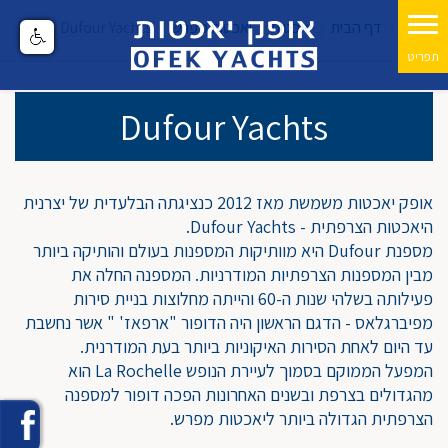
דף הבית
יאכטות
יאכטות מפרש
Dufour Yachts
Dufour Yachts
אופק יאכטות משמשת מאז 2012 כנציגתה הבלעדית של יצרנית
היאכטות הצרפתית - Dufour Yachts.
מספנת Dufour היא מוותיקות המספנות בעולם והותיקה ביותר
מבין המספנות הצרפתיות המודרניות. המספנה החלה את
פעילותה בשלהי שנות ה-60 והייתה מחלוצות בניית סירות
מפיברגלאס - הדגם הראשון היה הדופור "ארפאז' " אשר נחשבת
עד היום לאחת הסירות האיקוניות ביותר בעת המודרנית.
המפעל הממוקם בסמוך לעיירת הנופש La Rochelle הוא
מהגדולים בצרפת ובשנים האחרונות הפכה דופור למספנה
הצרפתית הגדולה ביותר ליאכטות מפרש.