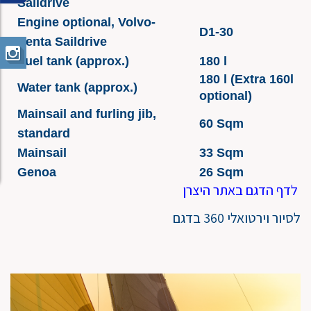
Saildrive
Engine optional, Volvo-
D1-30
Penta Saildrive
Fuel tank (approx.)
180 l
180 l (Extra 160l
Water tank (approx.)
optional)
Mainsail and furling jib,
60 Sqm
standard
Mainsail
33 Sqm
Genoa
26 Sqm
לדף הדגם באתר היצרן
לסיור וירטואלי 360 בדגם