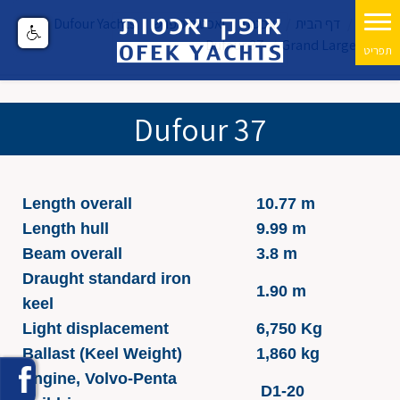
דף הבית
יאכטות
יאכטות מפרש
Dufour Yachts
Dufour 37
Grand Large
Dufour 37
Length overall
10.77 m
Length hull
9.99 m
Beam overall
3.8 m
Draught standard iron
1.90 m
keel
Light displacement
6,750 Kg
Ballast (Keel Weight)
1,860 kg
Engine, Volvo-Penta
D1-20