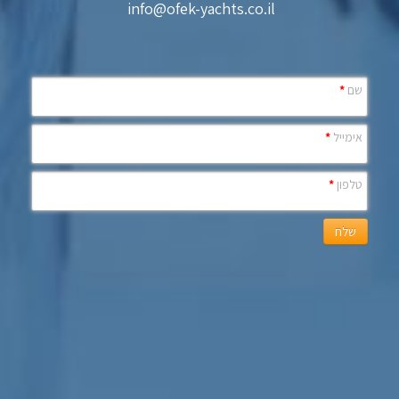
info@ofek-yachts.co.il
שם
*
אימייל
*
טלפון
*
שלח