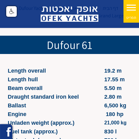
דף הבית
יאכטות
יאכטות מפרש
Dufour Yachts
Dufour 61
Grand Large
Dufour 61
Length overall
19.2 m
Length hull
17.55 m
Beam overall
5.50 m
Draught standard iron keel
2.80 m
Ballast
6,500 kg
Engine
180 hp
Unladen weight (approx.)
21,000 kg
Fuel tank (approx.)
830 l