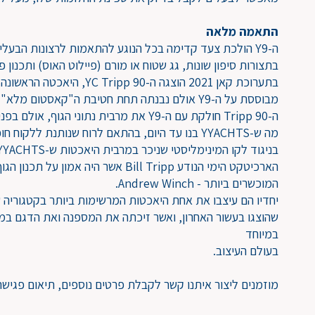
התאמה מלאה
ה-Y9 הולכת צעד קדימה בכל הנוגע להתאמות לרצונות הבעלים
בתצורות סיפון שונות, גג שטוח או מורם (פיילוט האוס) ותכנון 
בתערוכת קאן 2021 הוצגה ה- Tripp 90
מבוססת על ה-Y9 אולם נבנתה תחת חטיבת ה"קאסטום מלא" של המספנה.
ה-Tripp 90 חולקת עם ה-Y9 את מרבית נתוני הגוף
מה ש-YYACHTS בנו עד היום, בהתאם לרוח שנותנת ללקוח חופש בחירה מלא.
הארכיטקט הימי הנודע Bill Tripp אשר היה אמון על תכנון הגוף לאחד ממעצבי הפנים
המוכשרים ביותר - Andrew Winch.
שהוצגו בעשור האחרון, ואשר זיכתה את המספנה ואת הדגם ב
במיוחד
בעולם העיצוב.
מוזמנים ליצור איתנו קשר לקבלת פרטים נוספים, תיאום פגישה ובי