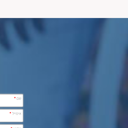
שם
*
אימייל
*