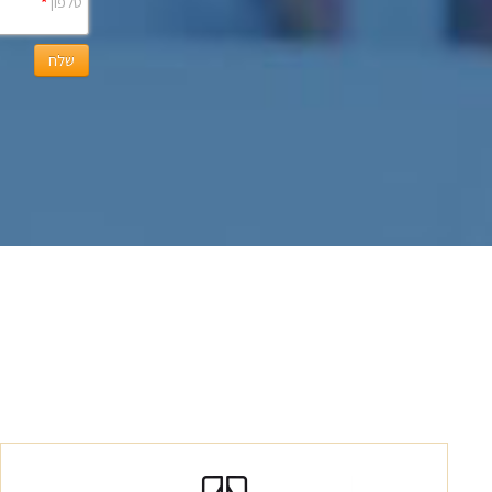
טלפון
*
שלח