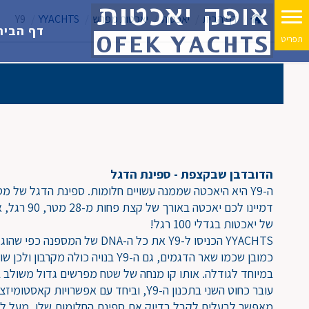
דף הבית
יאכטות
יאכטות מפרש
YYACHTS
Y9
דף הבית
הדובדבן שבקצפת - ספינת הדגל
ה-Y9 היא היאכטה שממנה עשויים חלומות. ספינת הדגל של מספנת YYACHTS.
דמיינו לכם יאכט
של יאכטות בגדלי 100 רגל!
YYACHTS הכניסו ל-Y9 את כל ה-DNA של המספנה כפי שהוגדרו ב-Y7 וב-Y8.
כמובן שכמו שאר הדגמים, גם ה-Y9 בנויה כולה
במיוחד לגודלה. אותו קו מנחה של שטח מפרשים גדול משולב 
עובר כחוט השני בתכנון ה-Y9, וביחד עם אפשרויות 
מאפשר לבעלים לקבל בדיוק את ספינת החלומות שלו, מעל לסי