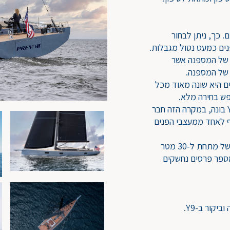
. כך, ניתן לבחור
פנים כמעט נטול מגבלות.
YC, היאכטה הראשונה של המספנה אשר
, אולם בפנים היא שונה מאוד מכל
בניגוד לקו המינימליסטי שניכר במרבית היאכטות ש-YYACHTS בונה, במקרה הזה חבר
יחדיו הם עיצבו את אחת היאכטות המרשימות ביותר בקטגוריה של מתחת ל-30 מטר
מספר פרסים נחשקים
קור ב-Y9.