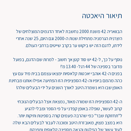
תיאור היאכטה
הבוואריה 42 משנת 2000 נחשבת לאחד הדגמים המוצלחים של
היצרנית הגרמניה מתחילת שנות ה-2000 וגם היום, 25 שנה אחרי
לידתו, לדגם הזה יש ביקוש ער בקרב שייטים ברחבי העולם.
נוסף על כך, ל-42 יש סוד קטן אך חשוב - למרות שם הדגם, בפועל
מדובר בספינה של 44 רגל- 13.40 מ'!
בפנים ה-42 אוהבי יאכטות קלאסיות ימצאו עצמם בבית מיד עם עץ
כהה מהמם ביופיו וה-42 הספציפית הזו הפתיעה אפילו אותנו מבחינת
האופן שבו היא נשמרה היטב לאורך השנים על ידי הבעלים שלה!
ה-42 הספציפית הזו שמורה מאוד, נמצאת אצל הבעלים הנוכחי
קרוב לעשור, טופלה באופן קפדני על פי הספר ומבלי להגיע
ל"תחזוקת שבר" כפי שהרבה פעמים קורה בספינות ותיקות יותר.
היא במצב מצוין, מאובזרת היטב ומוכנה לעבור לבעלים הבא שלה
לעוד עשור של הפלגות והנאה מספינה קלאסית ומפנקת.