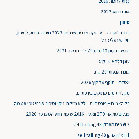
כנות לחכות 2016
אורות נווט 2022
סיפון
כננת לופרנס – אחזקה מכנית שנתית, 2023 חידוש קיבוע לסיפון,
חידוש נעלי כבל.
שרשרת עוגן 10 מ"מ 70מ' – חדשה 2021
עוגן דלתא 16 ק"ג
עוגן דאנפות' 20 ק"ג
אסדה – תוקף עד קיץ 2026
מקלחת מים מתוקים בירכתיים.
כל האצ'ים + פורט לייט – ללא נזילות. ניקוי וסיכוך עונתי גומי אטימה.
פנלים סולארי 270 וואט – 2016 שיפור חווט המערכת 2020
2 וינצ'ים הארקן self tailing 48
1 וינצ' הארקן self tailing 40