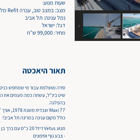
שעות מנוע:
מצב: במצב טוב, עברה Refit מלא ב-2015, מוכנה להפלגה
נמל עגינה: תל אביב
דגל: ישראל
מחיר: 99,000 ש"ח
תאור היאכטה
סירה מושלמת עבור מי שמחפש כניסה 
שיט בינ"ל, עשתה כמה פעמים את הדר
בהפלגה.
כולל מקום עגינה במרינה תל אביב!
מנוע Vetus דיזל 20 כ"ס עם ברך בן חמש שנים, עברה שיפוץ מקיף (Refit) ב-2015:
- צבע גוף וסיפונים