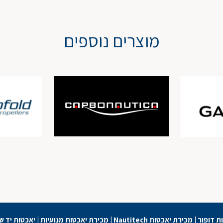
מוצרים נוספים
ת דופור
|
מכירת יאכטות Nautitech
|
מכירת יאכטות מנועיות
|
יאכטות יד ש