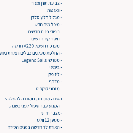
- צביעת תורן ומנור
- וואנטות
- מגלול חלוץ סלדן
- מיכל מים חדש
- ריפודי פנים חדשים
- חיפויי קיר חדשים
- מערכת חשמל V220 חדשה
- החלפת מעלנים כבלים ותאורת ניווט
- מפרשי Legend Sails
- בימיני
- ליזיפק
- מדחף
- מזרוני קוקפיט
הסירה מתוחזקת ומוכנה להפלגה:
- המנוע עבר טיפול לפני כשנה,
-מצבר חדש
- מטען 12 וולט
- תאורת לד חדשה בפנים הסירה